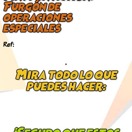
Furgón de
operaciones
especiales
Ref:
Mira todo lo que
puedes hacer: