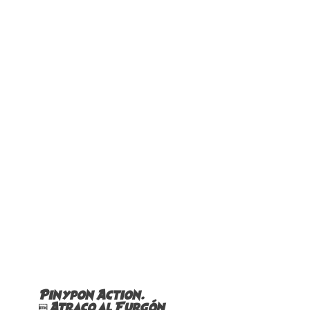
Pinypon Action.
 Atraco al Furgón