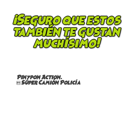
¡Seguro que estos
también te gustan
muchísimo!
Pinypon Action.
 Súper Camión Policía