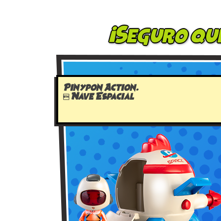
¡Seguro qu
Pinypon Action.
 Nave Espacial