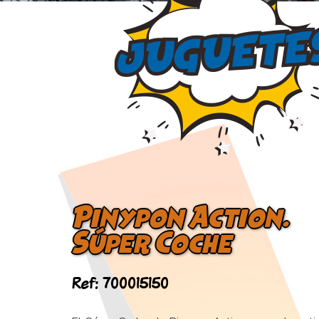
Pinypon Action.
Súper Coche
Ref: 700015150