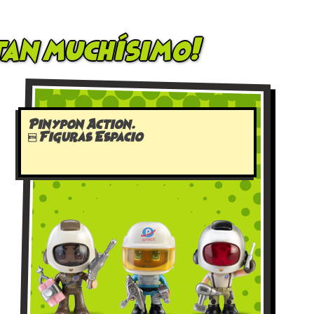
tan muchísimo!
Pinypon Action.
 Figuras Espacio