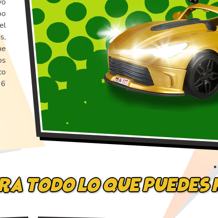
vo
bo
el
s,
ne
os
co
 6
ra todo lo que puedes 