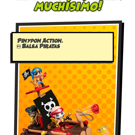
muchísimo!
Pinypon Action.
 Balsa Piratas