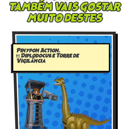
também vais gostar
muito destes
Pinypon Action.
 Diplodocus e Torre de
Vigilância