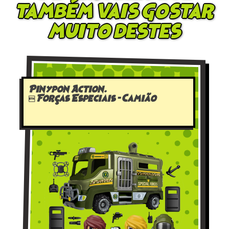
também vais gostar
muito destes
Pinypon Action.
 Forças Especiais – Camião