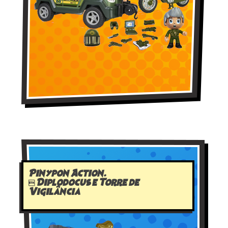
Pinypon Action.
 Diplodocus e Torre de
Vigilância