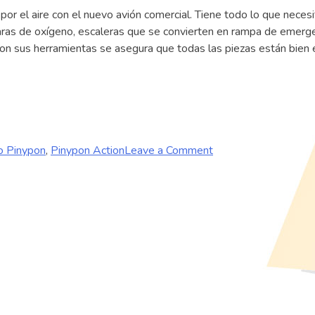
el
 el aire con el nuevo avión comercial. Tiene todo lo que necesita
Avión!
aras de oxígeno, escaleras que se convierten en rampa de emergen
on sus herramientas se asegura que todas las piezas están bien e
on
 Pinypon
,
Pinypon Action
Leave a Comment
Emergencia
en
el
Avión