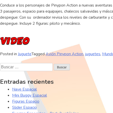
Conduce a los personajes de Pinypon Action a nuevas aventuras por
3 pasajeros, espacio para equipajes, chalecos salvavidas y másc
despegue: Con su ordenador revisa los niveles de carburante y c
despegue. Incluye 2 figuras: piloto y mecánico.
Posted in
Juguete
Tagged
Avión Pinypon Action
,
juguetes
,
Mundo
Buscar:
Entradas recientes
Nave Espacial
Mini Buggy Espacial
Figuras Espacio
Slider Espacio